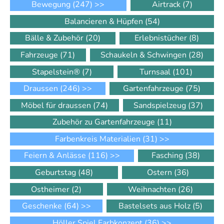
Bewegung
(247)
>>
Airtrack
(7)
Balancieren & Hüpfen
(54)
Bälle & Zubehör
(20)
Erlebnistücher
(8)
Fahrzeuge
(71)
Schaukeln & Schwingen
(28)
Stapelstein®
(7)
Turnsaal
(101)
Draussen
(246)
>>
Gartenfahrzeuge
(75)
Möbel für draussen
(74)
Sandspielzeug
(37)
Zubehör zu Gartenfahrzeuge
(11)
Farbenkreis Materialien
(31)
>>
Feiern & Anlässe
(116)
>>
Fasching
(38)
Geburtstag
(48)
Ostern
(36)
Ostheimer
(2)
Weihnachten
(26)
Geschenke
(64)
>>
Bastelsets aus Holz
(5)
Höller Spiel Farbkonzept
(36)
>>