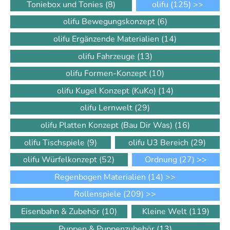
Toniebox und Tonies
(8)
olifu
(125)
>>
olifu Bewegungskonzept
(6)
olifu Ergänzende Materialien
(14)
olifu Fahrzeuge
(13)
olifu Formen-Konzept
(10)
olifu Kugel Konzept (KuKo)
(14)
olifu Lernwelt
(29)
olifu Platten Konzept (Bau Dir Was)
(16)
olifu Tischspiele
(9)
olifu U3 Bereich
(29)
olifu Würfelkonzept
(52)
Ordnung
(27)
>>
Regenbogen Materialien
(14)
>>
Rollenspiele
(209)
>>
Eisenbahn & Zubehör
(10)
Kleine Welt
(119)
Puppen & Puppenzubehör
(13)