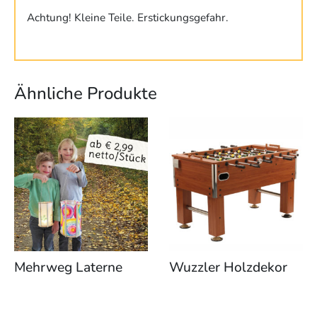
Achtung! Kleine Teile. Erstickungsgefahr.
Ähnliche Produkte
Dieses
Produkt
weist
mehrere
Varianten
auf.
Die
Optionen
können
Mehrweg Laterne
Wuzzler Holzdekor
auf
der
Produktseite