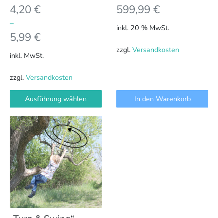
4,20
€
599,99
€
gewählt
werden
–
inkl. 20 % MwSt.
5,99
€
zzgl.
Versandkosten
inkl. MwSt.
zzgl.
Versandkosten
Ausführung wählen
In den Warenkorb