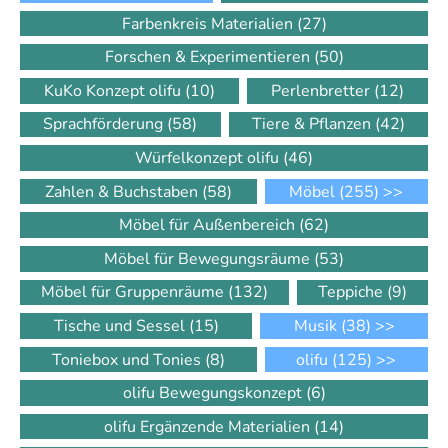
Farbenkreis Materialien
(27)
Forschen & Experimentieren
(50)
KuKo Konzept olifu
(10)
Perlenbretter
(12)
Sprachförderung
(58)
Tiere & Pflanzen
(42)
Würfelkonzept olifu
(46)
Zahlen & Buchstaben
(58)
Möbel
(255)
>>
Möbel für Außenbereich
(62)
Möbel für Bewegungsräume
(53)
Möbel für Gruppenräume
(132)
Teppiche
(9)
Tische und Sessel
(15)
Musik
(38)
>>
Toniebox und Tonies
(8)
olifu
(125)
>>
olifu Bewegungskonzept
(6)
olifu Ergänzende Materialien
(14)