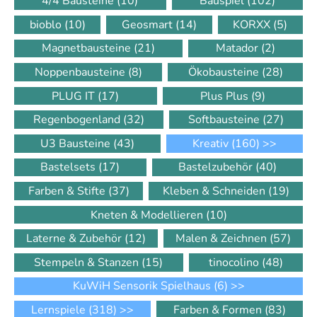
4/4 Bausteine
(10)
Bauspiel
(102)
bioblo
(10)
Geosmart
(14)
KORXX
(5)
Magnetbausteine
(21)
Matador
(2)
Noppenbausteine
(8)
Ökobausteine
(28)
PLUG IT
(17)
Plus Plus
(9)
Regenbogenland
(32)
Softbausteine
(27)
U3 Bausteine
(43)
Kreativ
(160)
>>
Bastelsets
(17)
Bastelzubehör
(40)
Farben & Stifte
(37)
Kleben & Schneiden
(19)
Kneten & Modellieren
(10)
Laterne & Zubehör
(12)
Malen & Zeichnen
(57)
Stempeln & Stanzen
(15)
tinocolino
(48)
KuWiH Sensorik Spielhaus
(6)
>>
Lernspiele
(318)
>>
Farben & Formen
(83)