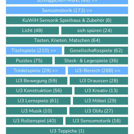
Schnäppchen-Markt
(48)
>>
Sensomotorik
(172)
>>
KuWiH Sensorik Spielhaus & Zubehör
(6)
Licht
(48)
sich spüren
(24)
Tasten, Kneten, Matschen
(64)
Tischspiele
(210)
>>
Gesellschaftsspiele
(62)
Puzzles
(75)
Steck- & Legespiele
(36)
Trödelspiele
(29)
>>
U3-Bereich
(288)
>>
U3 Bewegung
(59)
U3 Draussen
(28)
U3 Konstruktion
(56)
U3 Kreativ
(13)
U3 Lernspiele
(61)
U3 Möbel
(29)
U3 Musik
(10)
U3 Olifu
(27)
U3 Rollenspiel
(40)
U3 Sensomotorik
(16)
U3 Teppiche
(1)