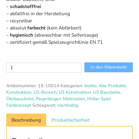
–
schadstofffrei
– abfallfrei in der Herstellung
– recycelbar
– absolut
farbecht
(kein Abfärben!)
–
hygienisch
(abwaschbar mit Seifenlauge)
– zertifiziert gemäß Spielzeugrichtlinie EN 71
Bioblo
In den Warenkorb
Set
607-
Artikelnummer:
15-10014
Kategorien:
bioblo
,
Alle Produkte
,
teilig,
Konstruktion
,
U3-Bereich
,
U3 Konstruktion
,
U3 Bausteine
,
6
Ökobausteine
,
Regenbogen Materialien
,
Höller Spiel
Regenbogenfarben
Farbkonzept
Schlagwort:
nachhaltig
Menge
Beschreibung
Produktsicherheit