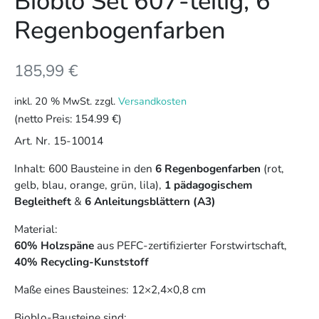
Bioblo Set 607-teilig, 6
Regenbogenfarben
185,99
€
inkl. 20 % MwSt.
zzgl.
Versandkosten
(netto Preis:
154.99 €
)
Art. Nr. 15-10014
Inhalt: 600 Bausteine in den
6 Regenbogenfarben
(rot,
gelb, blau, orange, grün, lila),
1 pädagogischem
Begleitheft
&
6 Anleitungsblättern (A3)
Material:
60% Holzspäne
aus PEFC-zertifizierter Forstwirtschaft,
40% Recycling-Kunststoff
Maße eines Bausteines: 12×2,4×0,8 cm
Bioblo-Bausteine sind: