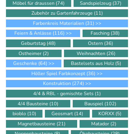
Möbel für draussen
(74)
Sandspielzeug
(37)
Zubehör zu Gartenfahrzeuge
(11)
Farbenkreis Materialien
(31)
>>
Feiern & Anlässe
(116)
>>
Fasching
(38)
Geburtstag
(48)
Ostern
(36)
Ostheimer
(2)
Weihnachten
(26)
Geschenke
(64)
>>
Bastelsets aus Holz
(5)
Höller Spiel Farbkonzept
(36)
>>
Konstruktion
(274)
>>
4/4 & RBL - gemischte Sets
(1)
4/4 Bausteine
(10)
Bauspiel
(102)
bioblo
(10)
Geosmart
(14)
KORXX
(5)
Magnetbausteine
(21)
Matador
(2)
Noppenbausteine
(8)
Ökobausteine
(28)