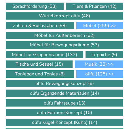
Sprachförderung
(58)
Tiere & Pflanzen
(42)
Würfelkonzept olifu
(46)
Zahlen & Buchstaben
(58)
Möbel
(255)
>>
Möbel für Außenbereich
(62)
Möbel für Bewegungsräume
(53)
Möbel für Gruppenräume
(132)
Teppiche
(9)
Tische und Sessel
(15)
Musik
(38)
>>
Toniebox und Tonies
(8)
olifu
(125)
>>
olifu Bewegungskonzept
(6)
olifu Ergänzende Materialien
(14)
olifu Fahrzeuge
(13)
olifu Formen-Konzept
(10)
olifu Kugel Konzept (KuKo)
(14)