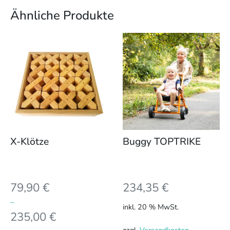
Ähnliche Produkte
Dieses
Produkt
weist
mehrere
Varianten
auf.
Die
Optionen
können
X-Klötze
Buggy TOPTRIKE
auf
der
Produktseite
79,90
€
234,35
€
gewählt
werden
–
inkl. 20 % MwSt.
235,00
€
zzgl.
Versandkosten