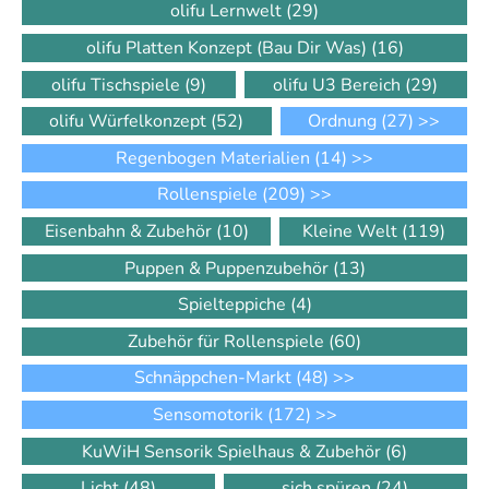
olifu Lernwelt
(29)
olifu Platten Konzept (Bau Dir Was)
(16)
olifu Tischspiele
(9)
olifu U3 Bereich
(29)
olifu Würfelkonzept
(52)
Ordnung
(27)
>>
Regenbogen Materialien
(14)
>>
Rollenspiele
(209)
>>
Eisenbahn & Zubehör
(10)
Kleine Welt
(119)
Puppen & Puppenzubehör
(13)
Spielteppiche
(4)
Zubehör für Rollenspiele
(60)
Schnäppchen-Markt
(48)
>>
Sensomotorik
(172)
>>
KuWiH Sensorik Spielhaus & Zubehör
(6)
Licht
(48)
sich spüren
(24)