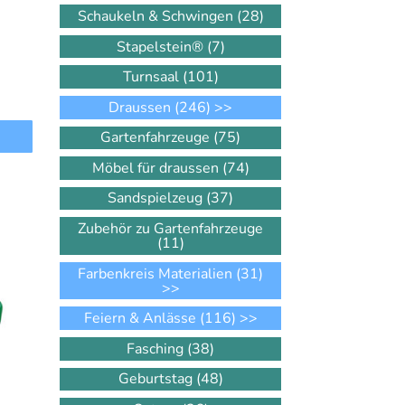
Schaukeln & Schwingen
(28)
Stapelstein®
(7)
Turnsaal
(101)
Draussen
(246)
>>
Gartenfahrzeuge
(75)
Möbel für draussen
(74)
Sandspielzeug
(37)
Zubehör zu Gartenfahrzeuge
(11)
Farbenkreis Materialien
(31)
>>
Feiern & Anlässe
(116)
>>
Fasching
(38)
Geburtstag
(48)