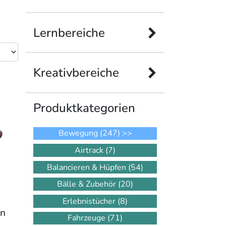
Lernbereiche
Kreativbereiche
Produkt­kategorien
Bewegung
(247)
>>
Airtrack
(7)
Balancieren & Hüpfen
(54)
Bälle & Zubehör
(20)
Erlebnistücher
(8)
in
Fahrzeuge
(71)