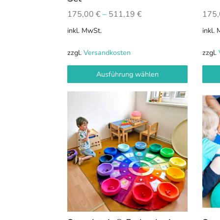
gewählt
gewä
175
175,00
€
–
511,19
€
werden
werd
inkl.
inkl. MwSt.
zzgl.
zzgl.
Versandkosten
Ausführung wählen