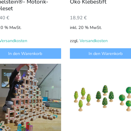
pelstein®- Motorik-
Öko Klebestift
leset
18,92
€
,40
€
inkl. 20 % MwSt.
 20 % MwSt.
zzgl.
Versandkosten
Versandkosten
In den Warenkorb
In den Warenkorb
Dieses
Produkt
weist
mehrere
Varianten
auf.
Die
Optionen
können
auf