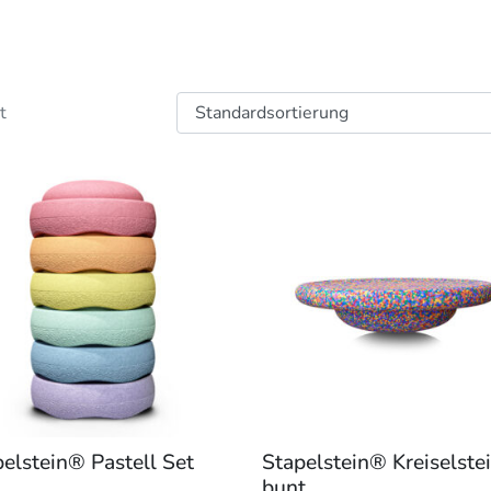
t
es
ukt
t
ere
anten
onen
en
elstein® Pastell Set
Stapelstein® Kreiselste
uktseite
bunt