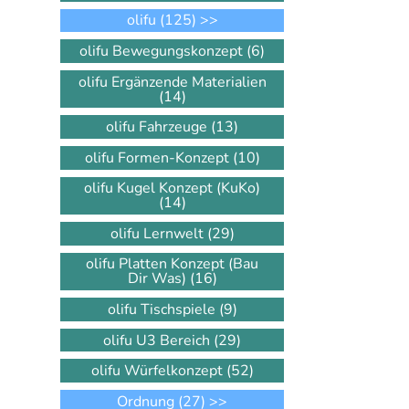
olifu
(125)
>>
olifu Bewegungskonzept
(6)
olifu Ergänzende Materialien
(14)
olifu Fahrzeuge
(13)
olifu Formen-Konzept
(10)
olifu Kugel Konzept (KuKo)
(14)
olifu Lernwelt
(29)
olifu Platten Konzept (Bau
Dir Was)
(16)
olifu Tischspiele
(9)
olifu U3 Bereich
(29)
olifu Würfelkonzept
(52)
Ordnung
(27)
>>