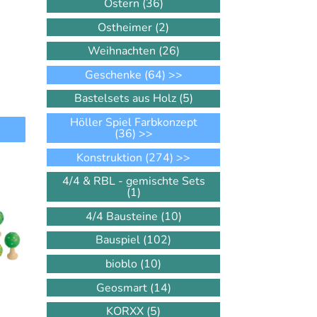
Ostern
(36)
Ostheimer
(2)
Weihnachten
(26)
Geschenke
(64)
>>
Bastelsets aus Holz
(5)
Höller Spiel Farbkonzept
(36)
>>
Konstruktion
(274)
>>
4/4 & RBL - gemischte Sets
(1)
4/4 Bausteine
(10)
Bauspiel
(102)
bioblo
(10)
Geosmart
(14)
KORXX
(5)