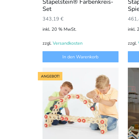
Stapelstein® Farbenkreis-
Sta
Set
Spie
343,19
€
461
inkl. 20 % MwSt.
inkl.
zzgl.
Versandkosten
zzgl.
In den Warenkorb
ANGEBOT!