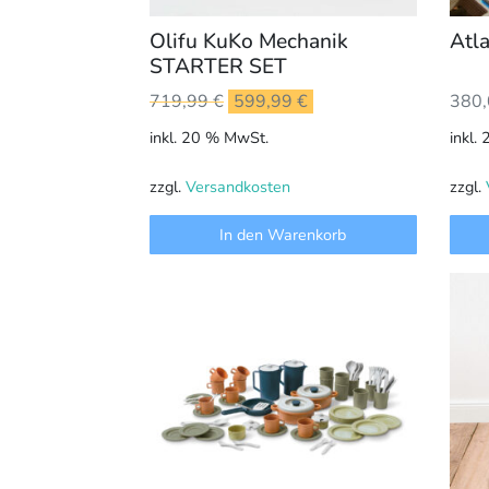
Olifu KuKo Mechanik
Atl
STARTER SET
Ursprünglicher
Aktueller
380
719,99
€
599,99
€
Preis
Preis
inkl.
inkl. 20 % MwSt.
war:
ist:
719,99 €
599,99 €.
zzgl.
zzgl.
Versandkosten
In den Warenkorb