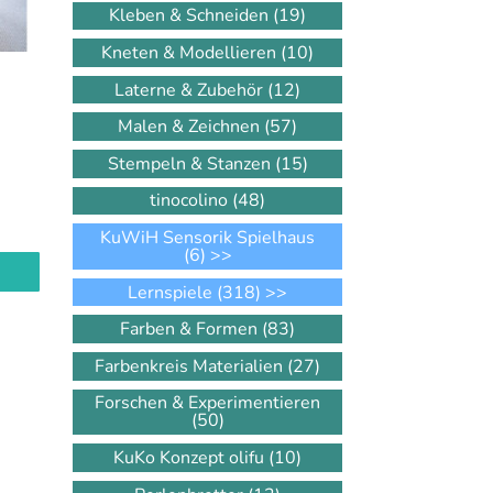
Kleben & Schneiden
(19)
Kneten & Modellieren
(10)
Laterne & Zubehör
(12)
Malen & Zeichnen
(57)
Stempeln & Stanzen
(15)
tinocolino
(48)
KuWiH Sensorik Spielhaus
(6)
>>
Lernspiele
(318)
>>
Farben & Formen
(83)
Farbenkreis Materialien
(27)
Forschen & Experimentieren
(50)
KuKo Konzept olifu
(10)