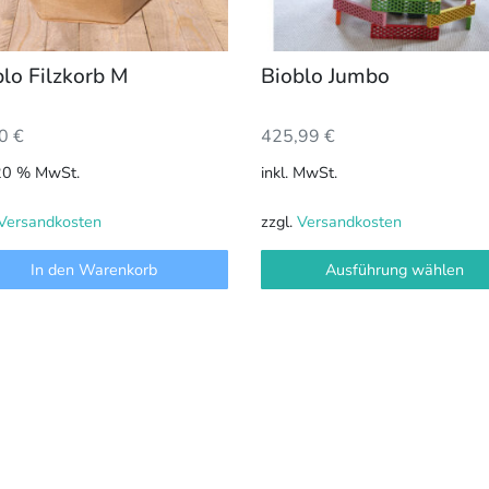
können
auf
der
lo Filzkorb M
Bioblo Jumbo
Produktseite
gewählt
00
€
425,99
€
werden
 20 % MwSt.
inkl. MwSt.
Versandkosten
zzgl.
Versandkosten
In den Warenkorb
Ausführung wählen