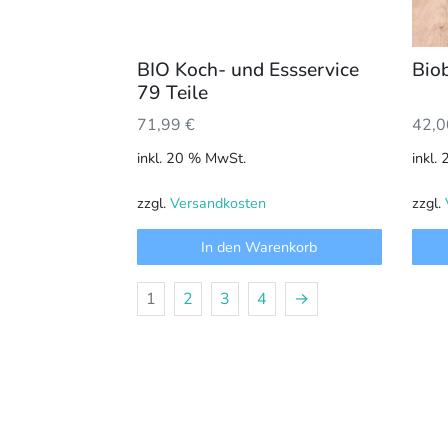
BIO Koch- und Essservice
Biob
79 Teile
42,
71,99
€
inkl.
inkl. 20 % MwSt.
zzgl.
zzgl.
Versandkosten
In den Warenkorb
1
2
3
4
→