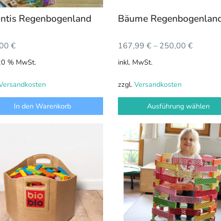
der
antis Regenbogenland
Bäume Regenbogenlan
Produktseite
gewählt
,00
€
167,99
€
–
250,00
€
werden
 20 % MwSt.
inkl. MwSt.
Versandkosten
zzgl.
Versandkosten
In den Warenkorb
Ausführung wählen
Dieses
Produkt
weist
mehrere
Varianten
auf.
Die
Optionen