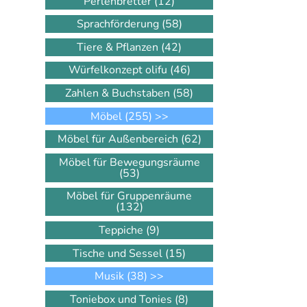
Perlenbretter
(12)
Sprachförderung
(58)
Tiere & Pflanzen
(42)
Würfelkonzept olifu
(46)
Zahlen & Buchstaben
(58)
Möbel
(255)
>>
Möbel für Außenbereich
(62)
Möbel für Bewegungsräume
(53)
Möbel für Gruppenräume
(132)
Teppiche
(9)
Tische und Sessel
(15)
Musik
(38)
>>
Toniebox und Tonies
(8)