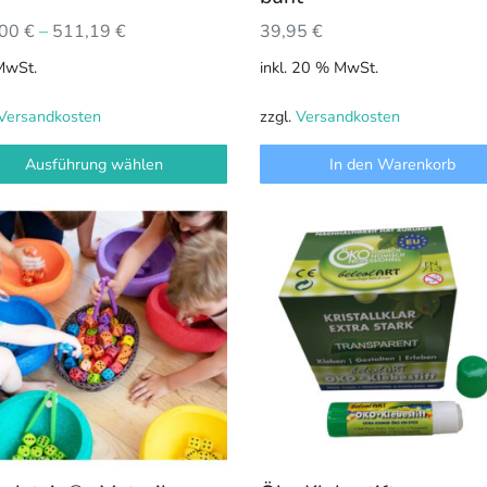
hlt
,00
€
–
511,19
€
39,95
€
en
 MwSt.
inkl. 20 % MwSt.
Versandkosten
zzgl.
Versandkosten
Ausführung wählen
In den Warenkorb