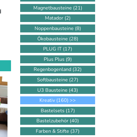
Magnetbausteine
(21)
d
Matador
(2)
Noppenbausteine
(8)
Ökobausteine
(28)
PLUG IT
(17)
Plus Plus
(9)
Regenbogenland
(32)
Softbausteine
(27)
U3 Bausteine
(43)
Kreativ
(160)
>>
Bastelsets
(17)
Bastelzubehör
(40)
Farben & Stifte
(37)