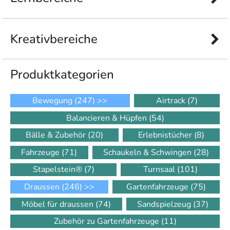
Kreativbereiche
Produkt­kategorien
Bewegung
(247)
>>
Airtrack
(7)
Balancieren & Hüpfen
(54)
Bälle & Zubehör
(20)
Erlebnistücher
(8)
Fahrzeuge
(71)
Schaukeln & Schwingen
(28)
Stapelstein®
(7)
Turnsaal
(101)
Draussen
(246)
>>
Gartenfahrzeuge
(75)
Möbel für draussen
(74)
Sandspielzeug
(37)
Zubehör zu Gartenfahrzeuge
(11)