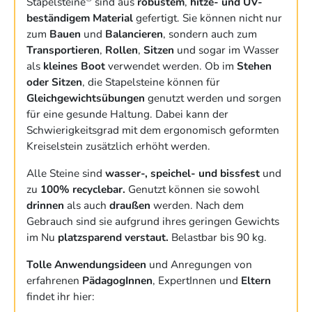
Stapelsteine
sind aus
robustem
,
hitze- und UV-
beständigem Material
gefertigt. Sie können nicht nur
zum
Bauen
und
Balancieren
, sondern auch zum
Transportieren
,
Rollen
,
Sitzen
und sogar im Wasser
als
kleines Boot
verwendet werden. Ob im
Stehen
oder Sitzen
, die Stapelsteine können für
Gleichgewichtsübungen
genutzt werden und sorgen
für eine gesunde Haltung. Dabei kann der
Schwierigkeitsgrad mit dem ergonomisch geformten
Kreiselstein zusätzlich erhöht werden.
Alle Steine sind
wasser-, speichel- und bissfest
und
zu
100% recyclebar.
Genutzt können sie sowohl
drinnen
als auch
draußen
werden. Nach dem
Gebrauch sind sie aufgrund ihres geringen Gewichts
im Nu
platzsparend verstaut.
Belastbar bis 90 kg.
Tolle Anwendungsideen
und Anregungen von
erfahrenen
PädagogInnen
, ExpertInnen und
Eltern
findet ihr hier: