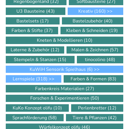
Regenbogenland
(32)
Softbausteine
(27)
U3 Bausteine
(43)
Kreativ
(160)
>>
Bastelsets
(17)
Bastelzubehör
(40)
Farben & Stifte
(37)
Kleben & Schneiden
(19)
Kneten & Modellieren
(10)
Laterne & Zubehör
(12)
Malen & Zeichnen
(57)
Stempeln & Stanzen
(15)
tinocolino
(48)
KuWiH Sensorik Spielhaus
(6)
>>
Lernspiele
(318)
>>
Farben & Formen
(83)
Farbenkreis Materialien
(27)
Forschen & Experimentieren
(50)
KuKo Konzept olifu
(10)
Perlenbretter
(12)
Sprachförderung
(58)
Tiere & Pflanzen
(42)
Würfelkonzept olifu
(46)