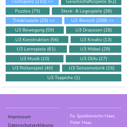
Tischspiele
(210)
>>
Gesellschaftsspiele
(62)
Puzzles
(75)
Steck- & Legespiele
(36)
Trödelspiele
(29)
>>
U3-Bereich
(288)
>>
U3 Bewegung
(59)
U3 Draussen
(28)
U3 Konstruktion
(56)
U3 Kreativ
(13)
U3 Lernspiele
(61)
U3 Möbel
(29)
U3 Musik
(10)
U3 Olifu
(27)
U3 Rollenspiel
(40)
U3 Sensomotorik
(16)
U3 Teppiche
(1)
Fa. Spielbereiche Haas,
Impressum
Peter Haas
Datenschutzerklärung