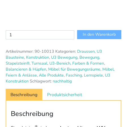
Stapelstein®
In den Warenkorb
Kreiselstein
bunt
Artikelnummer:
90-10013
Kategorien:
Draussen
,
U3
Menge
Bausteine
,
Konstruktion
,
U3 Bewegung
,
Bewegung
,
Stapelstein®
,
Turnsaal
,
U3-Bereich
,
Farben & Formen
,
Balancieren & Hüpfen
,
Möbel für Bewegungsräume
,
Möbel
,
Feiern & Anlässe
,
Alle Produkte
,
Fasching
,
Lernspiele
,
U3
Konstruktion
Schlagwort:
nachhaltig
Beschreibung
Produktsicherheit
Beschreibung
®