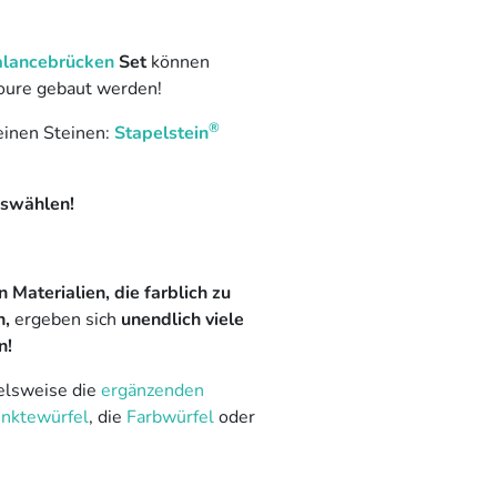
lancebrücken
Set
können
coure gebaut werden!
®
leinen Steinen:
Stapelstein
uswählen!
Materialien, die farblich zu
,
ergeben sich
unendlich viele
n!
elsweise die
ergänzenden
unktewürfel
, die
Farbwürfel
oder