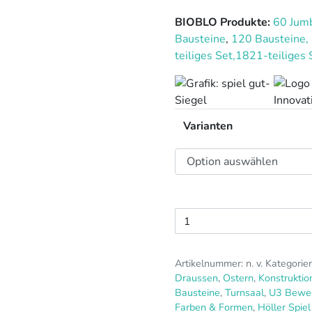
BIOBLO Produkte:
60 Jum
Bausteine
,
120 Bausteine,
teiliges Set,
1821-teiliges 
Varianten
Stapelstein®
Regenbogen
Set
Artikelnummer:
n. v.
Kategorie
Menge
Draussen
,
Ostern
,
Konstruktio
Bausteine
,
Turnsaal
,
U3 Bewe
Farben & Formen
,
Höller Spie