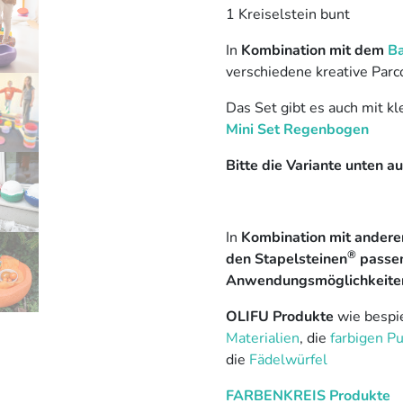
1 Kreiselstein bunt
In
Kombination mit dem
Ba
verschiedene kreative Par
Das Set gibt es auch mit k
Mini Set Regenbogen
Bitte die Variante unten a
In
Kombination mit anderen 
®
den Stapelsteinen
passen
Anwendungsmöglichkeite
OLIFU Produkte
wie bespi
Materialien
, die
farbigen P
die
Fädelwürfel
FARBENKREIS Produkte