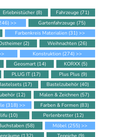
Erlebnistücher
(8)
Fahrzeuge
(71)
246)
>>
Gartenfahrzeuge
(75)
Farbenkreis Materialien
(31)
>>
Ostheimer
(2)
Weihnachten
(26)
>>
Konstruktion
(274)
>>
Geosmart
(14)
KORXX
(5)
PLUG IT
(17)
Plus Plus
(9)
Bastelsets
(17)
Bastelzubehör
(40)
Zubehör
(12)
Malen & Zeichnen
(57)
ele
(318)
>>
Farben & Formen
(83)
lifu
(10)
Perlenbretter
(12)
 Buchstaben
(58)
Möbel
(255)
>>
ppenräume
(132)
Teppiche
(9)