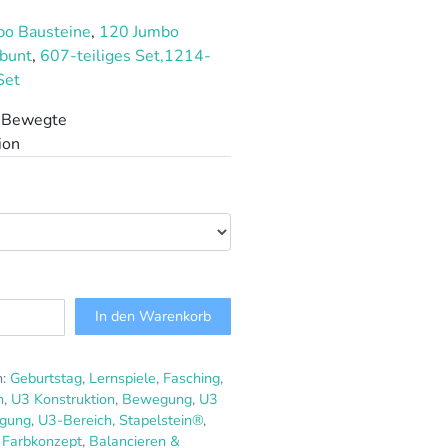
bo Bausteine
,
120 Jumbo
 bunt
,
607-teiliges Set,
1214-
Set
In den Warenkorb
n:
Geburtstag
,
Lernspiele
,
Fasching
,
n
,
U3 Konstruktion
,
Bewegung
,
U3
gung
,
U3-Bereich
,
Stapelstein®
,
l Farbkonzept
,
Balancieren &