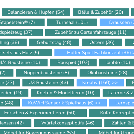
Balancieren & Hüpfen
(54)
Bälle & Zubehör
(20)
Stapelstein®
(7)
Turnsaal
(101)
Draussen
(
dspielzeug
(37)
Zubehör zu Gartenfahrzeuge
(11)
hing
(38)
Geburtstag
(48)
Ostern
(36)
elsets aus Holz
(5)
Höller Spiel Farbkonzept
(36)
4/4 Bausteine
(10)
Bauspiel
(102)
bioblo
(10)
(2)
Noppenbausteine
(8)
Ökobausteine
(28)
ine
(27)
U3 Bausteine
(43)
Kreativ
(160)
>>
neiden
(19)
Kneten & Modellieren
(10)
Laterne & 
ino
(48)
KuWiH Sensorik Spielhaus
(6)
>>
Lernspi
Forschen & Experimentieren
(50)
KuKo Konzept o
flanzen
(42)
Würfelkonzept olifu
(46)
Zahlen &
Möbel für Bewegungsräume
(53)
Möbel für Gru