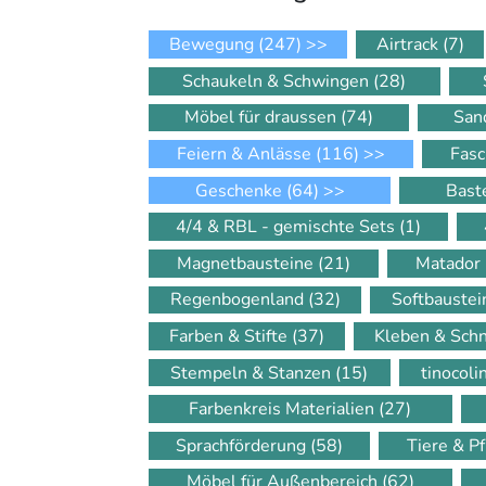
Bewegung
(247)
>>
Airtrack
(7)
Schaukeln & Schwingen
(28)
Möbel für draussen
(74)
San
Feiern & Anlässe
(116)
>>
Fasc
Geschenke
(64)
>>
Bast
4/4 & RBL - gemischte Sets
(1)
Magnetbausteine
(21)
Matador
Regenbogenland
(32)
Softbauste
Farben & Stifte
(37)
Kleben & Sch
Stempeln & Stanzen
(15)
tinocol
Farbenkreis Materialien
(27)
Sprachförderung
(58)
Tiere & P
Möbel für Außenbereich
(62)