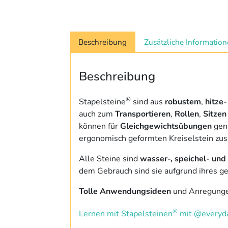
Beschreibung
Zusätzliche Informatio
Beschreibung
®
Stapelsteine
sind aus
robustem
,
hitze
auch zum
Transportieren
,
Rollen
,
Sitzen
können für
Gleichgewichtsübungen
genu
ergonomisch geformten Kreiselstein zus
Alle Steine sind
wasser-, speichel- und 
dem Gebrauch sind sie aufgrund ihres 
Tolle Anwendungsideen
und Anregunge
®
Lernen mit Stapelsteinen
mit @everyda