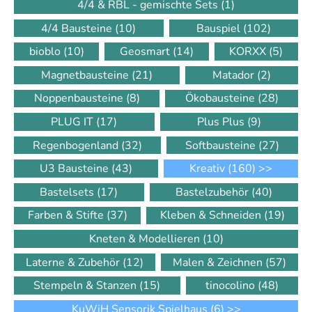
4/4 & RBL - gemischte Sets
(1)
4/4 Bausteine
(10)
Bauspiel
(102)
bioblo
(10)
Geosmart
(14)
KORXX
(5)
Magnetbausteine
(21)
Matador
(2)
Noppenbausteine
(8)
Ökobausteine
(28)
PLUG IT
(17)
Plus Plus
(9)
Regenbogenland
(32)
Softbausteine
(27)
U3 Bausteine
(43)
Kreativ
(160)
>>
Bastelsets
(17)
Bastelzubehör
(40)
Farben & Stifte
(37)
Kleben & Schneiden
(19)
Kneten & Modellieren
(10)
Laterne & Zubehör
(12)
Malen & Zeichnen
(57)
Stempeln & Stanzen
(15)
tinocolino
(48)
KuWiH Sensorik Spielhaus
(6)
>>