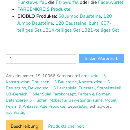
Punktewürfel
, die
Farbwürfel
oder die
Fädelwürfel
FARBENKREIS Produkte
BIOBLO Produkte:
60 Jumbo Bausteine
,
120
Jumbo Bausteine
,
120 Bausteine, bunt
,
607-
teiliges Set,
1214-teiliges Set,
1821-teiliges Set
Stapelstein®-
In den Warenkorb
Motorik-
Spieleset
Artikelnummer:
19-10066
Kategorien:
Lernspiele
,
U3
Menge
Konstruktion
,
Draussen
,
U3 Bausteine
,
Konstruktion
,
U3
Bewegung
,
Bewegung
,
U3 Lernspiele
,
Turnsaal
,
Stapelstein®
,
U3-Bereich
,
Höller Spiel Farbkonzept
,
Farben & Formen
,
Balancieren & Hüpfen
,
Möbel für Bewegungsräume
,
Möbel
,
Feiern & Anlässe
,
Alle Produkte
,
Geburtstag
Schlagwort:
nachhaltig
Beschreibung
Produktsicherheit