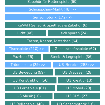
Zubehör für Rollenspiele
(60)
Schnäppchen-Markt
(48)
>>
Sensomotorik
(172)
>>
KuWiH Sensorik Spielhaus & Zubehör
(6)
Licht
(48)
sich spüren
(24)
Tasten, Kneten, Matschen
(64)
Tischspiele
(210)
>>
Gesellschaftsspiele
(62)
Puzzles
(75)
Steck- & Legespiele
(36)
Trödelspiele
(29)
>>
U3-Bereich
(288)
>>
U3 Bewegung
(59)
U3 Draussen
(28)
U3 Konstruktion
(56)
U3 Kreativ
(13)
U3 Lernspiele
(61)
U3 Möbel
(29)
U3 Musik
(10)
U3 Olifu
(27)
U3 Rollenspiel
(40)
U3 Sensomotorik
(16)