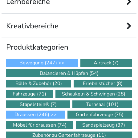
Lernbereiche
Kreativbereiche
Produkt­kategorien
Bewegung
(247)
>>
Airtrack
(7)
Balancieren & Hüpfen
(54)
Bälle & Zubehör
(20)
Erlebnistücher
(8)
Fahrzeuge
(71)
Schaukeln & Schwingen
(28)
Stapelstein®
(7)
Turnsaal
(101)
Draussen
(246)
>>
Gartenfahrzeuge
(75)
Möbel für draussen
(74)
Sandspielzeug
(37)
Zubehör zu Gartenfahrzeuge
(11)