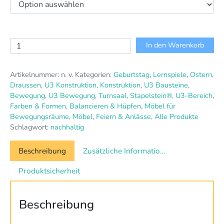
Stapelstein®
In den Warenkorb
Pastell
Set
Artikelnummer:
n. v.
Kategorien:
Geburtstag
,
Lernspiele
,
Ostern
,
Menge
Draussen
,
U3 Konstruktion
,
Konstruktion
,
U3 Bausteine
,
Bewegung
,
U3 Bewegung
,
Turnsaal
,
Stapelstein®
,
U3-Bereich
,
Farben & Formen
,
Balancieren & Hüpfen
,
Möbel für
Bewegungsräume
,
Möbel
,
Feiern & Anlässe
,
Alle Produkte
Schlagwort:
nachhaltig
Beschreibung
Zusätzliche Informationen
Produktsicherheit
Beschreibung