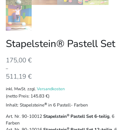
Stapelstein® Pastell Set
175,00
€
–
511,19
€
inkl. MwSt.
zzgl.
Versandkosten
(netto Preis:
145.83 €
)
®
Inhalt: Stapelsteine
in 6 Pastell- Farben
®
Art. Nr. 90-10012
Stapelstein
Pastell Set 6-teilig
, 6
Farben
®
Art. Nr. 90-10016
Stapelstein
Pastell Set 12-teilig
, 6