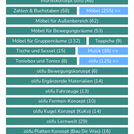
Würfelkonzept olifu
(46)
Zahlen & Buchstaben
(58)
Möbel
(255)
>>
Möbel für Außenbereich
(62)
Möbel für Bewegungsräume
(53)
Möbel für Gruppenräume
(132)
Teppiche
(9)
Tische und Sessel
(15)
Musik
(38)
>>
Toniebox und Tonies
(8)
olifu
(125)
>>
olifu Bewegungskonzept
(6)
olifu Ergänzende Materialien
(14)
olifu Fahrzeuge
(13)
olifu Formen-Konzept
(10)
olifu Kugel Konzept (KuKo)
(14)
olifu Lernwelt
(29)
olifu Platten Konzept (Bau Dir Was)
(16)