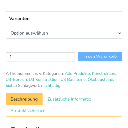
Varianten
Bioblo
In den Warenkorb
Sets
"Pacific"
Artikelnummer:
n. v.
Kategorien:
Alle Produkte
,
Konstruktion
,
Menge
U3-Bereich
,
U3 Konstruktion
,
U3 Bausteine
,
Ökobausteine
,
bioblo
Schlagwort:
nachhaltig
Beschreibung
Zusätzliche Informationen
Produktsicherheit