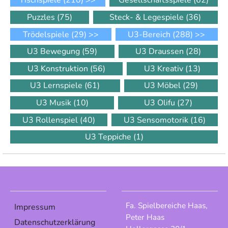
Tischspiele
(210)
>>
Gesellschaftsspiele
(62)
Puzzles
(75)
Steck- & Legespiele
(36)
Trödelspiele
(29)
>>
U3-Bereich
(288)
>>
U3 Bewegung
(59)
U3 Draussen
(28)
U3 Konstruktion
(56)
U3 Kreativ
(13)
U3 Lernspiele
(61)
U3 Möbel
(29)
U3 Musik
(10)
U3 Olifu
(27)
U3 Rollenspiel
(40)
U3 Sensomotorik
(16)
U3 Teppiche
(1)
Fa. Spielbereiche Haas,
Impressum
Peter Haas
Datenschutzerklärung