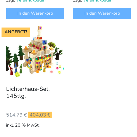
In den Warenkorb
In den Warenkorb
ANGEBOT!
Lichterhaus-Set,
145tlg.
Ursprünglicher
Aktueller
514,79
€
404,03
€
Preis
Preis
inkl. 20 % MwSt.
war:
ist:
514,79 €
404,03 €.