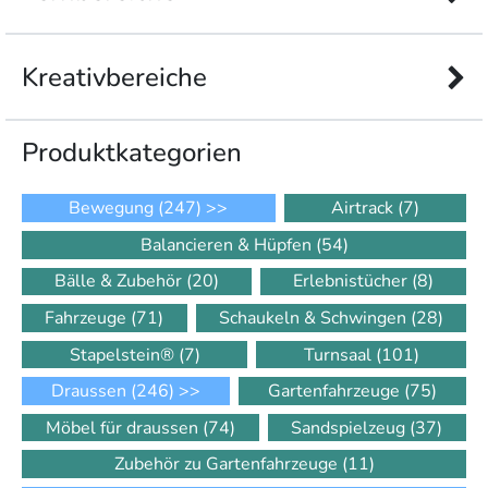
Kreativbereiche
Produkt­kategorien
Bewegung
(247)
>>
Airtrack
(7)
Balancieren & Hüpfen
(54)
Bälle & Zubehör
(20)
Erlebnistücher
(8)
Fahrzeuge
(71)
Schaukeln & Schwingen
(28)
Stapelstein®
(7)
Turnsaal
(101)
Draussen
(246)
>>
Gartenfahrzeuge
(75)
Möbel für draussen
(74)
Sandspielzeug
(37)
Zubehör zu Gartenfahrzeuge
(11)