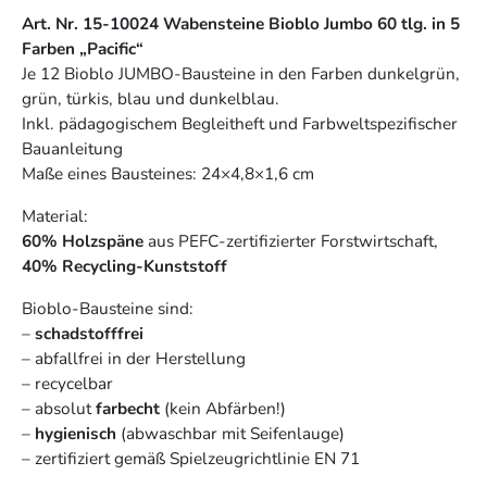
Art. Nr. 15-10024 Wabensteine Bioblo Jumbo 60 tlg. in 5
Farben „Pacific“
Je 12 Bioblo JUMBO-Bausteine in den Farben dunkelgrün,
grün, türkis, blau und dunkelblau.
Inkl. pädagogischem Begleitheft und Farbweltspezifischer
Bauanleitung
Maße eines Bausteines: 24×4,8×1,6 cm
Material:
60% Holzspäne
aus PEFC-zertifizierter Forstwirtschaft,
40% Recycling-Kunststoff
Bioblo-Bausteine sind:
–
schadstofffrei
– abfallfrei in der Herstellung
– recycelbar
– absolut
farbecht
(kein Abfärben!)
–
hygienisch
(abwaschbar mit Seifenlauge)
– zertifiziert gemäß Spielzeugrichtlinie EN 71