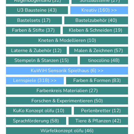
Regenbogenland
(32)
Softbausteine
(27)
U3 Bausteine
(43)
Kreativ
(160)
>>
Bastelsets
(17)
Bastelzubehör
(40)
Farben & Stifte
(37)
Kleben & Schneiden
(19)
Kneten & Modellieren
(10)
Laterne & Zubehör
(12)
Malen & Zeichnen
(57)
Stempeln & Stanzen
(15)
tinocolino
(48)
KuWiH Sensorik Spielhaus
(6)
>>
Lernspiele
(318)
>>
Farben & Formen
(83)
Farbenkreis Materialien
(27)
Forschen & Experimentieren
(50)
KuKo Konzept olifu
(10)
Perlenbretter
(12)
Sprachförderung
(58)
Tiere & Pflanzen
(42)
Würfelkonzept olifu
(46)