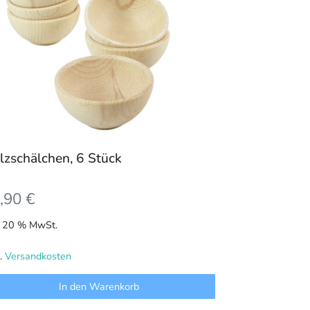
lzschälchen, 6 Stück
,90
€
l. 20 % MwSt.
l.
Versandkosten
In den Warenkorb