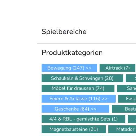
Spielbereiche
Produkt­kategorien
Bewegung
(247)
>>
Airtrack
(7)
Schaukeln & Schwingen
(28)
Möbel für draussen
(74)
San
Feiern & Anlässe
(116)
>>
Fasc
Geschenke
(64)
>>
Bast
4/4 & RBL - gemischte Sets
(1)
Magnetbausteine
(21)
Matador