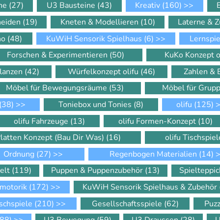
ine
(27)
U3 Bausteine
(43)
Kreativ
(160)
>>
neiden
(19)
Kneten & Modellieren
(10)
Laterne & 
ino
(48)
KuWiH Sensorik Spielhaus
(6)
>>
Lernspi
Forschen & Experimentieren
(50)
KuKo Konzept o
flanzen
(42)
Würfelkonzept olifu
(46)
Zahlen &
Möbel für Bewegungsräume
(53)
Möbel für Gru
(38)
>>
Toniebox und Tonies
(8)
olifu
(125)
>
olifu Fahrzeuge
(13)
olifu Formen-Konzept
(10)
Platten Konzept (Bau Dir Was)
(16)
olifu Tischspie
Ordnung
(27)
>>
Regenbogen Materialien
(14)
>
elt
(119)
Puppen & Puppenzubehör
(13)
Spielteppi
motorik
(172)
>>
KuWiH Sensorik Spielhaus & Zubehör
schspiele
(210)
>>
Gesellschaftsspiele
(62)
Puz