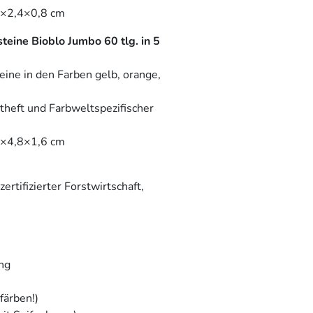
2×2,4×0,8 cm
eine Bioblo Jumbo 60 tlg. in 5
ine in den Farben gelb, orange,
theft und Farbweltspezifischer
4×4,8×1,6 cm
rtifizierter Forstwirtschaft,
ung
färben!)