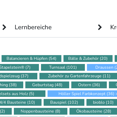
Lernbereiche
Kr
Balancieren & Hüpfen
(54)
Bälle & Zubehör
(20)
Stapelstein®
(7)
Turnsaal
(101)
Draussen
(
dspielzeug
(37)
Zubehör zu Gartenfahrzeuge
(11)
hing
(38)
Geburtstag
(48)
Ostern
(36)
elsets aus Holz
(5)
Höller Spiel Farbkonzept
(36)
4/4 Bausteine
(10)
Bauspiel
(102)
bioblo
(10)
(2)
Noppenbausteine
(8)
Ökobausteine
(28)