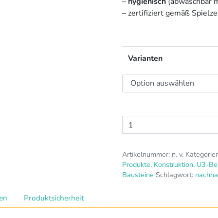
–
hygienisch
(abwaschbar m
– zertifiziert gemäß Spielz
Varianten
Bioblo
Sets
"Sunshine"
Artikelnummer:
n. v.
Kategorie
Menge
Produkte
,
Konstruktion
,
U3-Be
Bausteine
Schlagwort:
nachhal
nen
Produktsicherheit