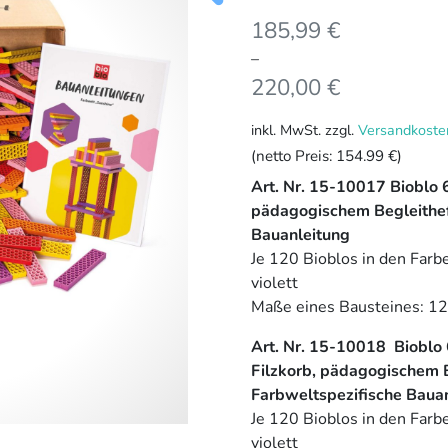
185,99
€
–
220,00
€
inkl. MwSt.
zzgl.
Versandkoste
(netto Preis:
154.99 €
)
Art. Nr. 15-10017 Bioblo 6
pädagogischem Begleithef
Bauanleitung
Je 120 Bioblos in den Farbe
violett
Maße eines Bausteines: 1
Art. Nr. 15-10018 Bioblo 6
Filzkorb, pädagogischem 
Farbweltspezifische Baua
Je 120 Bioblos in den Farbe
violett