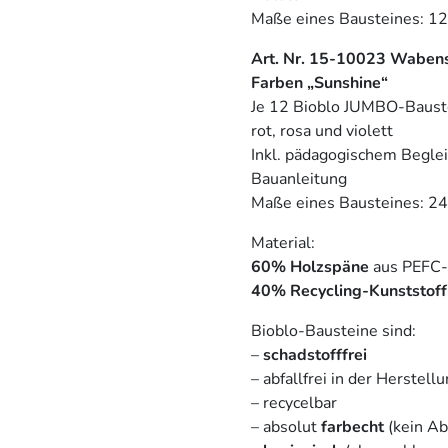
Maße eines Bausteines: 1
Art. Nr. 15-10023 Wabenst
Farben „Sunshine“
Je 12 Bioblo JUMBO-Bauste
rot, rosa und violett
Inkl. pädagogischem Beglei
Bauanleitung
Maße eines Bausteines: 2
Material:
60% Holzspäne
aus PEFC-ze
40% Recycling-Kunststoff
Bioblo-Bausteine sind:
–
schadstofffrei
– abfallfrei in der Herstell
– recycelbar
– absolut
farbecht
(kein Ab