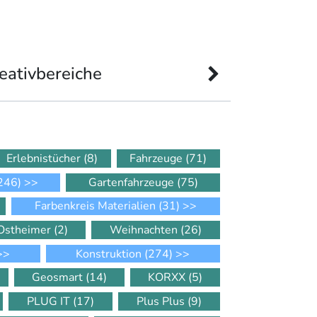
eativbereiche
Erlebnistücher
(8)
Fahrzeuge
(71)
246)
>>
Gartenfahrzeuge
(75)
Farbenkreis Materialien
(31)
>>
Ostheimer
(2)
Weihnachten
(26)
>>
Konstruktion
(274)
>>
Geosmart
(14)
KORXX
(5)
PLUG IT
(17)
Plus Plus
(9)