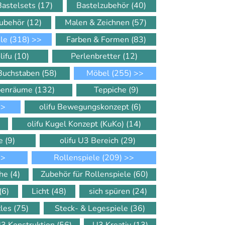
Bastelsets
(17)
Bastelzubehör
(40)
Zubehör
(12)
Malen & Zeichnen
(57)
ele
(318)
>>
Farben & Formen
(83)
lifu
(10)
Perlenbretter
(12)
 Buchstaben
(58)
Möbel
(255)
>>
ppenräume
(132)
Teppiche
(9)
>
olifu Bewegungskonzept
(6)
olifu Kugel Konzept (KuKo)
(14)
le
(9)
olifu U3 Bereich
(29)
>
Rollenspiele
(209)
>>
che
(4)
Zubehör für Rollenspiele
(60)
(6)
Licht
(48)
sich spüren
(24)
zles
(75)
Steck- & Legespiele
(36)