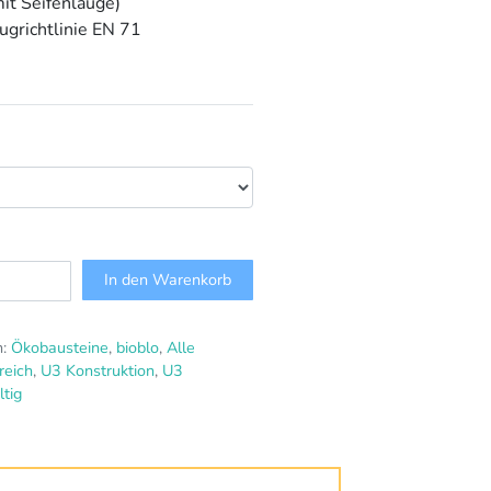
it Seifenlauge)
eugrichtlinie EN 71
In den Warenkorb
n:
Ökobausteine
,
bioblo
,
Alle
reich
,
U3 Konstruktion
,
U3
tig