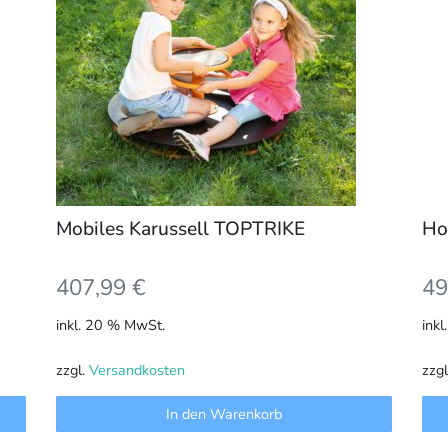
Mobiles Karussell TOPTRIKE
Ho
407,99
€
49
inkl. 20 % MwSt.
ink
zzgl.
Versandkosten
zzg
In den Warenkorb