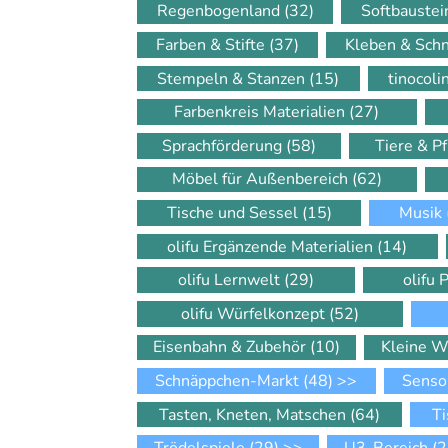
Regenbogenland
(32)
Softbauste
Farben & Stifte
(37)
Kleben & Sch
Stempeln & Stanzen
(15)
tinocol
Farbenkreis Materialien
(27)
Sprachförderung
(58)
Tiere & P
Möbel für Außenbereich
(62)
Tische und Sessel
(15)
Musik
olifu Ergänzende Materialien
(14)
olifu Lernwelt
(29)
olifu 
olifu Würfelkonzept
(52)
Eisenbahn & Zubehör
(10)
Kleine W
Schnäppchen-Markt
(48)
>>
Senso
Tasten, Kneten, Matschen
(64)
Ti