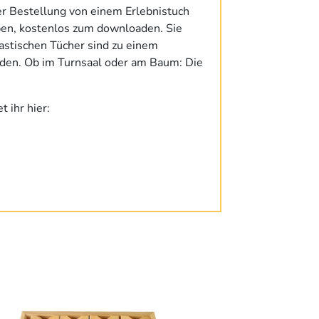
er Bestellung von einem Erlebnistuch
ben, kostenlos zum downloaden. Sie
lastischen Tücher sind zu einem
rden. Ob im Turnsaal oder am Baum: Die
et ihr hier:
ses
dukt
st