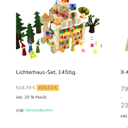
meh
Var
auf.
Die
Opt
kön
auf
der
Pro
gew
Lichterhaus-Set, 145tlg.
X-
we
Ursprünglicher
Aktueller
514,79
€
404,03
€
79
Preis
Preis
–
inkl. 20 % MwSt.
war:
ist:
23
514,79 €
404,03 €.
zzgl.
Versandkosten
inkl