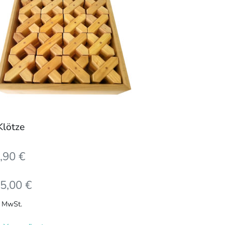
rere
ianten
ionen
nen
duktseite
ählt
Klötze
rden
,90
€
5,00
€
. MwSt.