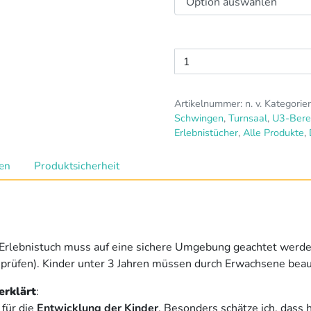
Erlebnistuch
Größe
I
Artikelnummer:
n. v.
Kategorie
Menge
Schwingen
,
Turnsaal
,
U3-Bere
Erlebnistücher
,
Alle Produkte
,
nen
Produktsicherheit
Erlebnistuch muss auf eine sichere Umgebung geachtet werd
prüfen). Kinder unter 3 Jahren müssen durch Erwachsene beau
erklärt
:
 für die
Entwicklung der Kinder
. Besonders schätze ich, dass