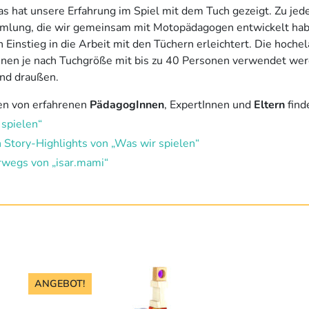
s hat unsere Erfahrung im Spiel mit dem Tuch gezeigt. Zu jed
ammlung, die wir gemeinsam mit Motopädagogen entwickelt ha
 Einstieg in die Arbeit mit den Tüchern erleichtert. Die hoche
nnen je nach Tuchgröße mit bis zu 40 Personen verwendet we
und draußen.
n von erfahrenen
PädagogInnen
, ExpertInnen und
Eltern
find
 spielen“
h Story-Highlights von „Was wir spielen“
rwegs von „isar.mami“
Die
ANGEBOT!
Pro
wei