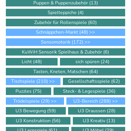
Puppen & Puppenzubehör
(13)
Spielteppiche
(4)
Zubehör für Rollenspiele
(60)
Schnäppchen-Markt
(48)
>>
Sensomotorik
(172)
>>
KuWiH Sensorik Spielhaus & Zubehör
(6)
Licht
(48)
sich spüren
(24)
Tasten, Kneten, Matschen
(64)
Tischspiele
(210)
>>
Gesellschaftsspiele
(62)
Puzzles
(75)
Steck- & Legespiele
(36)
Trödelspiele
(29)
>>
U3-Bereich
(288)
>>
U3 Bewegung
(59)
U3 Draussen
(28)
U3 Konstruktion
(56)
U3 Kreativ
(13)
U3 Lernspiele
(61)
U3 Möbel
(29)