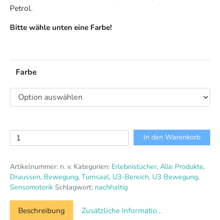
Petrol.
Bitte wähle unten eine Farbe!
Farbe
Erlebnistuch
In den Warenkorb
Größe
IV
Artikelnummer:
n. v.
Kategorien:
Erlebnistücher
,
Alle Produkte
,
Menge
Draussen
,
Bewegung
,
Turnsaal
,
U3-Bereich
,
U3 Bewegung
,
Sensomotorik
Schlagwort:
nachhaltig
Beschreibung
Zusätzliche Informationen