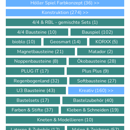
Höller Spiel Farbkonzept
(36)
>>
Konstruktion
(274)
>>
4/4 & RBL - gemischte Sets
(1)
4/4 Bausteine
(10)
Bauspiel
(102)
bioblo
(10)
Geosmart
(14)
KORXX
(5)
Magnetbausteine
(21)
Matador
(2)
Noppenbausteine
(8)
Ökobausteine
(28)
PLUG IT
(17)
Plus Plus
(9)
Regenbogenland
(32)
Softbausteine
(27)
U3 Bausteine
(43)
Kreativ
(160)
>>
Bastelsets
(17)
Bastelzubehör
(40)
Farben & Stifte
(37)
Kleben & Schneiden
(19)
Kneten & Modellieren
(10)
Laterne & Zubehör
(12)
Malen & Zeichnen
(57)