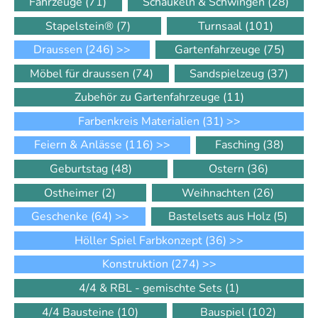
Fahrzeuge
(71)
Schaukeln & Schwingen
(28)
Stapelstein®
(7)
Turnsaal
(101)
Draussen
(246)
>>
Gartenfahrzeuge
(75)
Möbel für draussen
(74)
Sandspielzeug
(37)
Zubehör zu Gartenfahrzeuge
(11)
Farbenkreis Materialien
(31)
>>
Feiern & Anlässe
(116)
>>
Fasching
(38)
Geburtstag
(48)
Ostern
(36)
Ostheimer
(2)
Weihnachten
(26)
Geschenke
(64)
>>
Bastelsets aus Holz
(5)
Höller Spiel Farbkonzept
(36)
>>
Konstruktion
(274)
>>
4/4 & RBL - gemischte Sets
(1)
4/4 Bausteine
(10)
Bauspiel
(102)