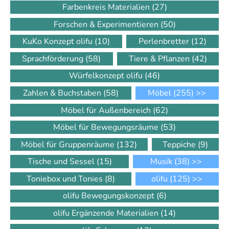
Farbenkreis Materialien
(27)
Forschen & Experimentieren
(50)
KuKo Konzept olifu
(10)
Perlenbretter
(12)
Sprachförderung
(58)
Tiere & Pflanzen
(42)
Würfelkonzept olifu
(46)
Zahlen & Buchstaben
(58)
Möbel
(255)
>>
Möbel für Außenbereich
(62)
Möbel für Bewegungsräume
(53)
Möbel für Gruppenräume
(132)
Teppiche
(9)
Tische und Sessel
(15)
Musik
(38)
>>
Toniebox und Tonies
(8)
olifu
(125)
>>
olifu Bewegungskonzept
(6)
olifu Ergänzende Materialien
(14)