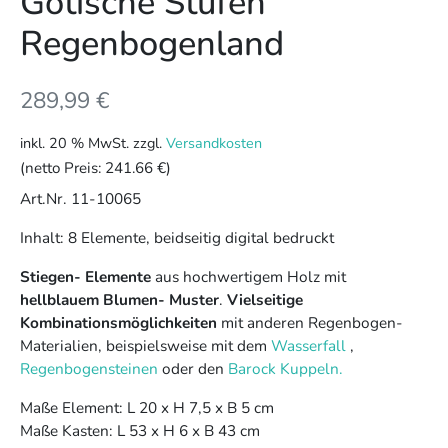
Gotische Stufen
Regenbogenland
289,99
€
inkl. 20 % MwSt.
zzgl.
Versandkosten
(netto Preis:
241.66 €
)
Art.Nr. 11-10065
Inhalt: 8 Elemente, beidseitig digital bedruckt
Stiegen- Elemente
aus hochwertigem Holz mit
hellblauem Blumen- Muster
.
Vielseitige
Kombinationsmöglichkeiten
mit anderen Regenbogen-
Materialien, beispielsweise mit dem
Wasserfall
,
Regenbogensteinen
oder den
Barock Kuppeln.
Maße Element: L 20 x H 7,5 x B 5 cm
Maße Kasten: L 53 x H 6 x B 43 cm