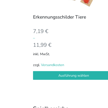
Produktseite
gewählt
Erkennungsschilder Tiere
werden
7,19
€
–
11,99
€
inkl. MwSt.
zzgl.
Versandkosten
Ausführung wählen