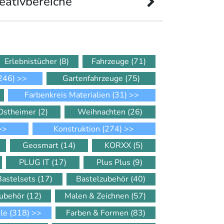
eativbereiche
Erlebnistücher
(8)
Fahrzeuge
(71)
246)
>>
Gartenfahrzeuge
(75)
Farbenkreis Materialien
(31)
>>
Ostheimer
(2)
Weihnachten
(26)
>>
Konstruktion
(274)
>>
Geosmart
(14)
KORXX
(5)
PLUG IT
(17)
Plus Plus
(9)
Bastelsets
(17)
Bastelzubehör
(40)
Zubehör
(12)
Malen & Zeichnen
(57)
ele
(318)
>>
Farben & Formen
(83)