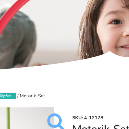
/ Motorik-Set
Hüpfen
SKU: 4-12178