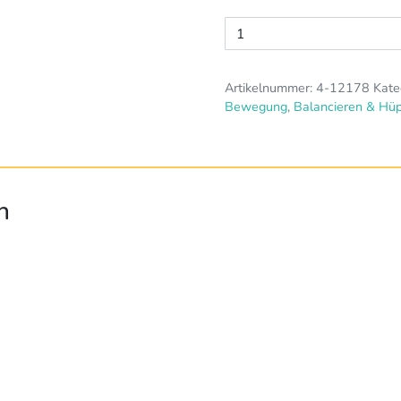
Motorik-
Set
Menge
Artikelnummer:
4-12178
Kate
Bewegung
,
Balancieren & Hü
n