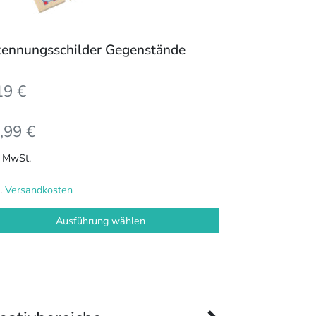
duktseite
ählt
kennungsschilder Gegenstände
rden
19
€
,99
€
. MwSt.
l.
Versandkosten
Ausführung wählen