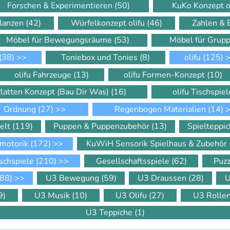
Forschen & Experimentieren
(50)
KuKo Konzept o
flanzen
(42)
Würfelkonzept olifu
(46)
Zahlen &
Möbel für Bewegungsräume
(53)
Möbel für Gru
(38)
>>
Toniebox und Tonies
(8)
olifu
(125)
>
olifu Fahrzeuge
(13)
olifu Formen-Konzept
(10)
Platten Konzept (Bau Dir Was)
(16)
olifu Tischspie
Ordnung
(27)
>>
Regenbogen Materialien
(14)
>
elt
(119)
Puppen & Puppenzubehör
(13)
Spielteppi
motorik
(172)
>>
KuWiH Sensorik Spielhaus & Zubehör
schspiele
(210)
>>
Gesellschaftsspiele
(62)
Puz
88)
>>
U3 Bewegung
(59)
U3 Draussen
(28)
U
9)
U3 Musik
(10)
U3 Olifu
(27)
U3 Rolle
U3 Teppiche
(1)