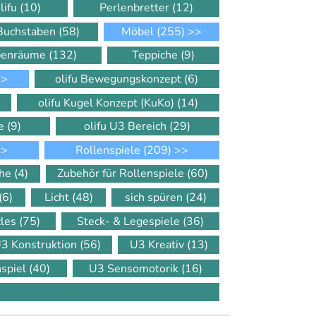
lifu
(10)
Perlenbretter
(12)
 Buchstaben
(58)
Möbel
(255)
>>
ppenräume
(132)
Teppiche
(9)
>
olifu Bewegungskonzept
(6)
olifu Kugel Konzept (KuKo)
(14)
le
(9)
olifu U3 Bereich
(29)
>
Rollenspiele
(209)
>>
che
(4)
Zubehör für Rollenspiele
(60)
(6)
Licht
(48)
sich spüren
(24)
zles
(75)
Steck- & Legespiele
(36)
3 Konstruktion
(56)
U3 Kreativ
(13)
nspiel
(40)
U3 Sensomotorik
(16)