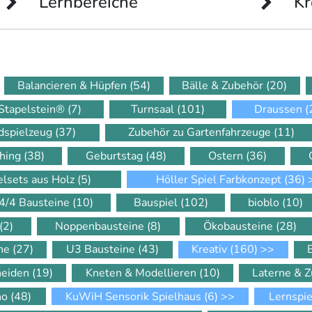
Lernbereiche
Kr
Balancieren & Hüpfen
(54)
Bälle & Zubehör
(20)
Stapelstein®
(7)
Turnsaal
(101)
Draussen
(
dspielzeug
(37)
Zubehör zu Gartenfahrzeuge
(11)
hing
(38)
Geburtstag
(48)
Ostern
(36)
elsets aus Holz
(5)
Höller Spiel Farbkonzept
(36)
4/4 Bausteine
(10)
Bauspiel
(102)
bioblo
(10)
(2)
Noppenbausteine
(8)
Ökobausteine
(28)
ine
(27)
U3 Bausteine
(43)
Kreativ
(160)
>>
neiden
(19)
Kneten & Modellieren
(10)
Laterne & 
ino
(48)
KuWiH Sensorik Spielhaus
(6)
>>
Lernspi