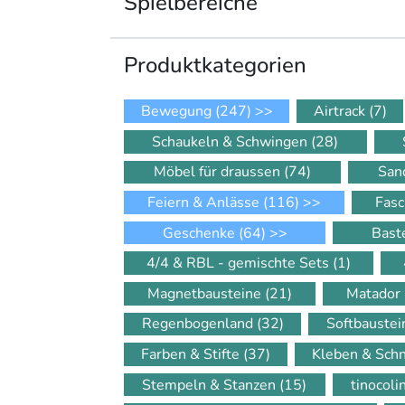
Spielbereiche
Produkt­kategorien
Bewegung
(247)
>>
Airtrack
(7)
Schaukeln & Schwingen
(28)
Möbel für draussen
(74)
San
Feiern & Anlässe
(116)
>>
Fasc
Geschenke
(64)
>>
Bast
4/4 & RBL - gemischte Sets
(1)
Magnetbausteine
(21)
Matador
Regenbogenland
(32)
Softbauste
Farben & Stifte
(37)
Kleben & Sch
Stempeln & Stanzen
(15)
tinocol