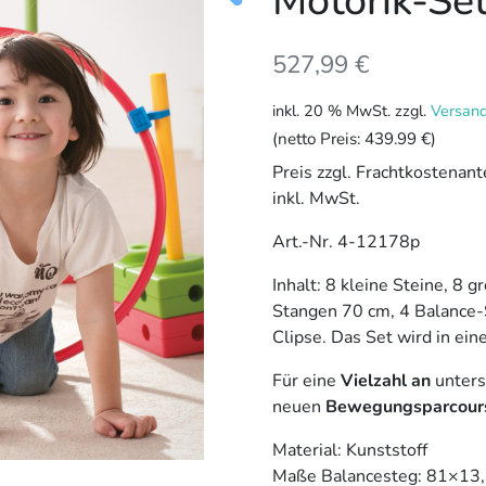
Motorik-Se
527,99
€
inkl. 20 % MwSt.
zzgl.
Versan
(netto Preis:
439.99 €
)
Preis zzgl. Frachtkostenan
inkl. MwSt.
Art.-Nr. 4-12178p
Inhalt: 8 kleine Steine, 8 
Stangen 70 cm, 4 Balance-
Clipse. Das Set wird in ein
Für eine
Vielzahl an
unters
neuen
Bewegungsparcour
Material: Kunststoff
Maße Balancesteg: 81×13