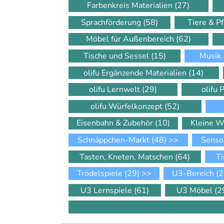
Farbenkreis Materialien
(27)
Sprachförderung
(58)
Tiere & P
Möbel für Außenbereich
(62)
Tische und Sessel
(15)
Musik
olifu Ergänzende Materialien
(14)
olifu Lernwelt
(29)
olifu 
olifu Würfelkonzept
(52)
Eisenbahn & Zubehör
(10)
Kleine W
Schnäppchen-Markt
(48)
>>
Senso
Tasten, Kneten, Matschen
(64)
Ti
Trödelspiele
(29)
>>
U3-Bereich
(2
U3 Lernspiele
(61)
U3 Möbel
(2