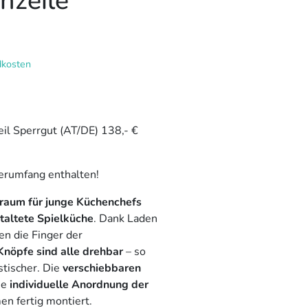
nzeile
tueller
eis
dkosten
:
699,99 €.
eil Sperrgut (AT/DE) 138,- €
ferumfang enthalten!
uraum für junge Küchenchefs
taltete Spielküche
. Dank Laden
en die Finger der
Knöpfe sind alle drehbar
– so
stischer. Die
verschiebbaren
ne
individuelle Anordnung der
n fertig montiert.