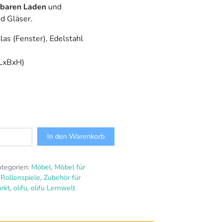
hbaren Laden
und
d Gläser.
las (Fenster), Edelstahl
LxBxH)
In den Warenkorb
tegorien:
Möbel
,
Möbel für
,
Rollenspiele
,
Zubehör für
rkt
,
olifu
,
olifu Lernwelt