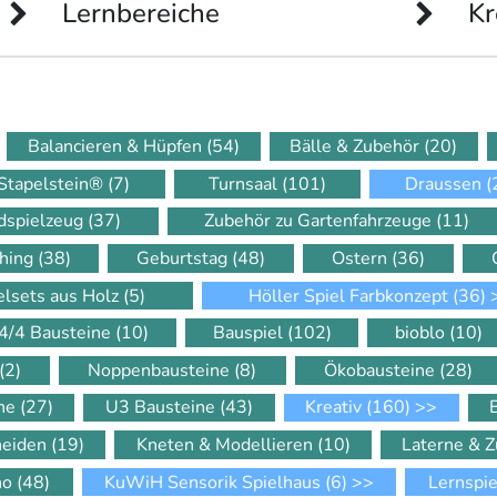
Lernbereiche
Kr
Balancieren & Hüpfen
(54)
Bälle & Zubehör
(20)
Stapelstein®
(7)
Turnsaal
(101)
Draussen
(
dspielzeug
(37)
Zubehör zu Gartenfahrzeuge
(11)
hing
(38)
Geburtstag
(48)
Ostern
(36)
elsets aus Holz
(5)
Höller Spiel Farbkonzept
(36)
4/4 Bausteine
(10)
Bauspiel
(102)
bioblo
(10)
(2)
Noppenbausteine
(8)
Ökobausteine
(28)
ine
(27)
U3 Bausteine
(43)
Kreativ
(160)
>>
neiden
(19)
Kneten & Modellieren
(10)
Laterne & 
ino
(48)
KuWiH Sensorik Spielhaus
(6)
>>
Lernspi