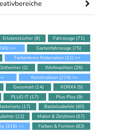
eativbereiche
Erlebnistücher
(8)
Fahrzeuge
(71)
246)
>>
Gartenfahrzeuge
(75)
Farbenkreis Materialien
(31)
>>
Ostheimer
(2)
Weihnachten
(26)
>>
Konstruktion
(274)
>>
Geosmart
(14)
KORXX
(5)
PLUG IT
(17)
Plus Plus
(9)
Bastelsets
(17)
Bastelzubehör
(40)
Zubehör
(12)
Malen & Zeichnen
(57)
ele
(318)
>>
Farben & Formen
(83)