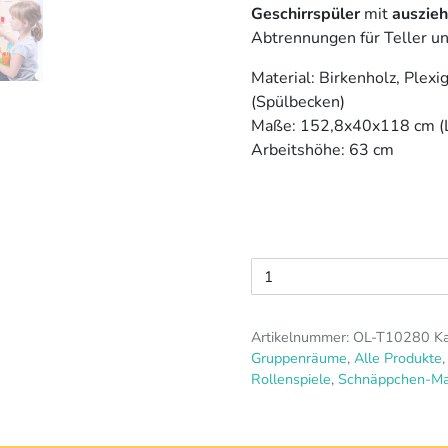
Geschirrspüler
mit
auszie
Abtrennungen für Teller un
Material: Birkenholz, Plexig
(Spülbecken)
Maße: 152,8x40x118 cm (
Arbeitshöhe: 63 cm
Olifu
Küchenzeile
Menge
Artikelnummer:
OL-T10280
Ka
Gruppenräume
,
Alle Produkte
Rollenspiele
,
Schnäppchen-Ma