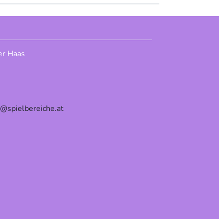
er Haas
e@spielbereiche.at