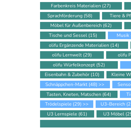
Farbenkreis Materialien
(27)
Sprachförderung
(58)
Tiere & P
Möbel für Außenbereich
(62)
Tische und Sessel
(15)
Musik
olifu Ergänzende Materialien
(14)
olifu Lernwelt
(29)
olifu 
olifu Würfelkonzept
(52)
Eisenbahn & Zubehör
(10)
Kleine W
Schnäppchen-Markt
(48)
>>
Senso
Tasten, Kneten, Matschen
(64)
Ti
Trödelspiele
(29)
>>
U3-Bereich
(2
U3 Lernspiele
(61)
U3 Möbel
(2