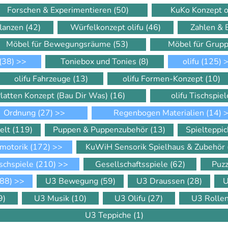
Forschen & Experimentieren
(50)
KuKo Konzept o
flanzen
(42)
Würfelkonzept olifu
(46)
Zahlen &
Möbel für Bewegungsräume
(53)
Möbel für Gru
(38)
>>
Toniebox und Tonies
(8)
olifu
(125)
>
olifu Fahrzeuge
(13)
olifu Formen-Konzept
(10)
Platten Konzept (Bau Dir Was)
(16)
olifu Tischspie
Ordnung
(27)
>>
Regenbogen Materialien
(14)
>
elt
(119)
Puppen & Puppenzubehör
(13)
Spielteppi
motorik
(172)
>>
KuWiH Sensorik Spielhaus & Zubehör
schspiele
(210)
>>
Gesellschaftsspiele
(62)
Puz
88)
>>
U3 Bewegung
(59)
U3 Draussen
(28)
U
9)
U3 Musik
(10)
U3 Olifu
(27)
U3 Rolle
U3 Teppiche
(1)