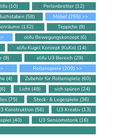
lifu
(10)
Perlenbretter
(12)
 Buchstaben
(58)
Möbel
(255)
>>
ppenräume
(132)
Teppiche
(9)
>
olifu Bewegungskonzept
(6)
olifu Kugel Konzept (KuKo)
(14)
le
(9)
olifu U3 Bereich
(29)
>
Rollenspiele
(209)
>>
che
(4)
Zubehör für Rollenspiele
(60)
(6)
Licht
(48)
sich spüren
(24)
zles
(75)
Steck- & Legespiele
(36)
3 Konstruktion
(56)
U3 Kreativ
(13)
nspiel
(40)
U3 Sensomotorik
(16)