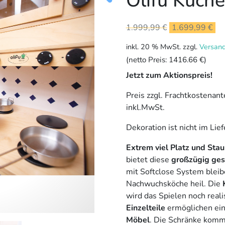
Olifu Küche
Ursprünglicher
Ak
1.999,99
€
1.699,99
€
Preis
Pr
inkl. 20 % MwSt.
zzgl.
Versan
war:
ist
(netto Preis:
1416.66 €
)
1.999,99 €
1.
Jetzt zum Aktionspreis!
Preis zzgl. Frachtkostenant
inkl.MwSt.
Dekoration ist nicht im Lie
Extrem viel Platz und Sta
bietet diese
großzügig ges
mit Softclose System bleib
Nachwuchsköche heil. Die
wird das Spielen noch reali
Einzelteile
ermöglichen ei
Möbel
. Die Schränke komme