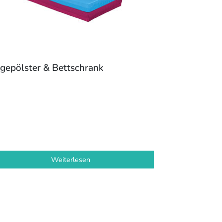
egepölster & Bettschrank
Weiterlesen