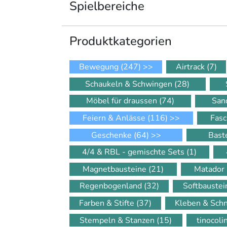
Spielbereiche
Produkt­kategorien
Bewegung
(247)
>>
Airtrack
(7)
Schaukeln & Schwingen
(28)
Möbel für draussen
(74)
San
Feiern & Anlässe
(116)
>>
Fasc
Geschenke
(64)
>>
Bast
4/4 & RBL - gemischte Sets
(1)
Magnetbausteine
(21)
Matador
Regenbogenland
(32)
Softbauste
Farben & Stifte
(37)
Kleben & Sch
Stempeln & Stanzen
(15)
tinocol